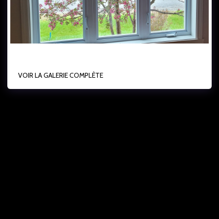
Lanoraie - 3mm Double low-e & argon
VOIR LA GALERIE COMPLÈTE