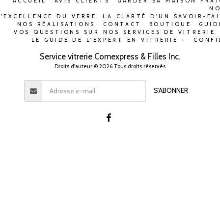
ACCUEIL
AVIS CLIENTS
GARDER SA MAISON FRAÎ
NO
L'EXCELLENCE DU VERRE, LA CLARTÉ D'UN SAVOIR-FA
NOS RÉALISATIONS
CONTACT
BOUTIQUE
GUID
VOS QUESTIONS SUR NOS SERVICES DE VITRERIE
LE GUIDE DE L'EXPERT EN VITRERIE +
CONFI
Service vitrerie Comexpress & Filles Inc.
Droits d'auteur © 2026 Tous droits réservés
S'ABONNER