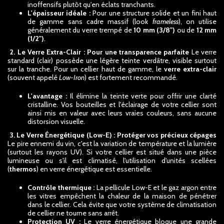
inoffensifs plutôt qu'en éclats tranchants.
L'épaisseur idéale :
Pour une structure solide et un fini haut
de gamme sans cadre massif (look
frameless
), on utilise
généralement du verre trempé de
10 mm (3/8")
ou de
12 mm
(1/2")
.
2. Le Verre Extra-Clair : Pour une transparence parfaite
Le verre
standard (clair) possède une légère teinte verdâtre, visible surtout
sur la tranche. Pour un cellier haut de gamme, le
verre extra-clair
(souvent appelé
Low-Iron
) est fortement recommandé.
L'avantage :
Il élimine la teinte verte pour offrir une clarté
cristalline. Vos bouteilles et l'éclairage de votre cellier sont
ainsi mis en valeur avec leurs vraies couleurs, sans aucune
distorsion visuelle.
3. Le Verre Énergétique (Low-E) : Protéger vos précieux cépages
Le pire ennemi du vin, c'est la variation de température et la lumière
(surtout les rayons UV). Si votre cellier est situé dans une pièce
lumineuse ou s'il est climatisé, l'utilisation d'unités scellées
(
thermos
) en verre énergétique est essentielle.
Contrôle thermique :
La pellicule Low-E et le gaz argon entre
les vitres empêchent la chaleur de la maison de pénétrer
dans le cellier. Cela évite que votre système de climatisation
de cellier ne tourne sans arrêt.
Protection UV :
Le verre énergétique bloque une grande