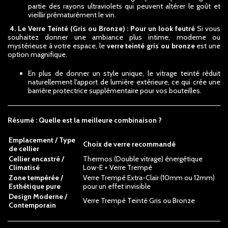
partie des rayons ultraviolets qui peuvent altérer le goût et
vieillir prématurément le vin.
4. Le Verre Teinté (Gris ou Bronze) : Pour un look feutré
Si vous
souhaitez donner une ambiance plus intime, moderne ou
mystérieuse à votre espace, le
verre teinté gris ou bronze
est une
option magnifique.
En plus de donner un style unique, le vitrage teinté réduit
naturellement l'apport de lumière extérieure, ce qui crée une
barrière protectrice supplémentaire pour vos bouteilles.
Résumé : Quelle est la meilleure combinaison ?
Emplacement / Type
Choix de verre recommandé
de cellier
Cellier encastré /
Thermos (Double vitrage) énergétique
Climatisé
Low-E + Verre Trempé
Zone tempérée /
Verre Trempé Extra-Clair (10mm ou 12mm)
Esthétique pure
pour un effet invisible
Design Moderne /
Verre Trempé Teinté Gris ou Bronze
Contemporain